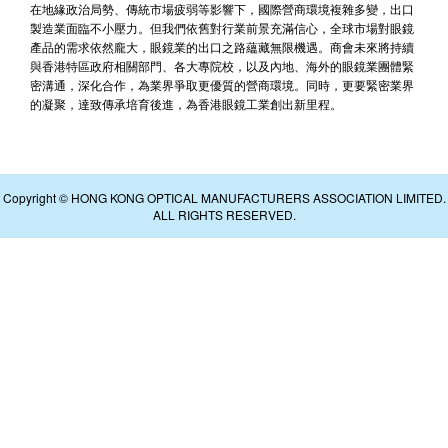
在地緣政治局勢、傳統市場疲弱等影響下，國際營商環境複雜多變，出口
製造業面臨不小壓力。但我們依舊對行業前景充滿信心，全球市場對眼鏡
產品的需求依然龐大，眼鏡業的出口之路蘊藏無限機遇。商會未來將持續
與香港特區政府相關部門、各大專院校，以及內地、海外的眼鏡業團體緊
密溝通，深化合作，為業界爭取更優質的營商環境。同時，更要緊密業界
的凝聚，達致傳承培育後進，為香港眼鏡工業創出新里程。
Copyright © HONG KONG OPTICAL MANUFACTURERS ASSOCIATION LIMITED.
ALL RIGHTS RESERVED.