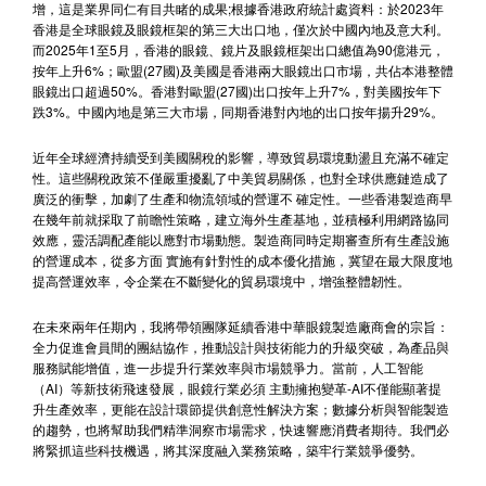
增，這是業界同仁有目共睹的成果;根據香港政府統計處資料：於2023年
香港是全球眼鏡及眼鏡框架的第三大出口地，僅次於中國內地及意大利。
而2025年1至5月，香港的眼鏡、鏡片及眼鏡框架出口總值為90億港元，
按年上升6%；歐盟(27國)及美國是香港兩大眼鏡出口市場，共佔本港整體
眼鏡出口超過50%。香港對歐盟(27國)出口按年上升7%，對美國按年下
跌3%。中國內地是第三大市場，同期香港對內地的出口按年揚升29%。
近年全球經濟持續受到美國關稅的影響，導致貿易環境動盪且充滿不確定
性。這些關稅政策不僅嚴重擾亂了中美貿易關係，也對全球供應鏈造成了
廣泛的衝擊，加劇了生產和物流領域的營運不 確定性。一些香港製造商早
在幾年前就採取了前瞻性策略，建立海外生產基地，並積極利用網路協同
效應，靈活調配產能以應對市場動態。製造商同時定期審查所有生產設施
的營運成本，從多方面 實施有針對性的成本優化措施，冀望在最大限度地
提高營運效率，令企業在不斷變化的貿易環境中，增強整體韌性。
在未來兩年任期內，我將帶領團隊延續香港中華眼鏡製造廠商會的宗旨：
全力促進會員間的團結協作，推動設計與技術能力的升級突破，為產品與
服務賦能增值，進一步提升行業效率與市場競爭力。當前，人工智能
（AI）等新技術飛速發展，眼鏡行業必須 主動擁抱變革-AI不僅能顯著提
升生產效率，更能在設計環節提供創意性解決方案；數據分析與智能製造
的趨勢，也將幫助我們精準洞察市場需求，快速響應消費者期待。我們必
將緊抓這些科技機遇，將其深度融入業務策略，築牢行業競爭優勢。