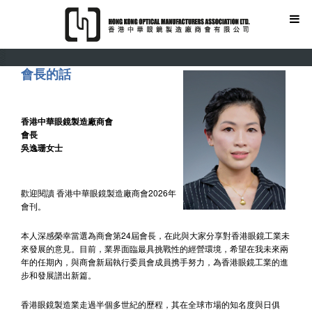
會長的話
香港中華眼鏡製造廠商會
會長
吳逸珊女士
歡迎閱讀 香港中華眼鏡製造廠商會2026年
會刊。
本人深感榮幸當選為商會第24屆會長，在此與大家分享對香港眼鏡工業未
來發展的意見。目前，業界面臨最具挑戰性的經營環境，希望在我未來兩
年的任期內，與商會新屆執行委員會成員携手努力，為香港眼鏡工業的進
步和發展譜出新篇。
香港眼鏡製造業走過半個多世紀的歷程，其在全球市場的知名度與日俱