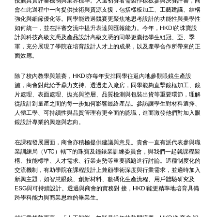
會在此過程中一向提供技術與資源支援，包括樣板加工、工藝建議、結構
強化與細節優化等。同學能透過競賽更聚焦地思考設計的功能性與美學性
如何統一，並在評審交流中提升表達與匯報能力。今年，HKDI的珠寶設
計與科技高級文憑及產品設計高級文憑的同學更囊括學生組冠、亞、季
軍，充分展現了學院在培育設計人才上的成果，以及產學合作所帶來的正
面效應。
除了校內教學與競賽，HKDI亦每年安排同學往返內地參觀眼鏡生產設
施，商會對此給予鼎力支持。透過走入廠房，同學能夠直擊鏡框加工、鏡
片處理、表面處理、拋光與塗層、品質檢測與包裝出貨等重要環節，理解
從設計到量產之間的每一步如何影響最終產品。參訪讓學生對材料選擇、
人體工學、可持續性與品質管理有更全面的認識，進而激發他們對加入眼
鏡設計專業的興趣與志向。
在課程發展層面，商會亦積極提供建議與意見。貴會一直有派代表參與職
業訓練局（VTC）轄下的珠寶及鐘錶業訓練委員會，與我們一起就課程架
構、技能標準、人才需求、行業走勢等重要議題進行討論。這種制度化的
交流機制，有助學院在課程設計上兼顧學術深度與行業需求，並適時加入
新興主題，如智慧眼鏡、創新材料、數碼化生產流程、用戶體驗研究及
ESG與可持續設計。透過與商會的實務對 接，HKDI能更精準地培育具備
跨學科能力與商業思維的畢業生。