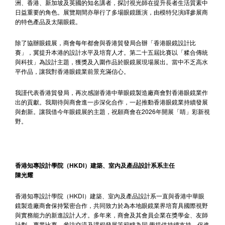
洲、香港、新加坡及英國的知名講者，探討視光師在提升長者生活質素中
日益重要的角色。展覽期間亦舉行了多場眼鏡匯演，由模特兒演繹參展商
的特色產品及太陽眼鏡。
除了協辦眼鏡展，商會每年都會與香港貿發局合辦「香港眼鏡設計比
賽」，冀提升本港的設計水平及培育人才。第二十五屆比賽以「糅合傳統
與科技」為設計主題，獲獎及入圍作品於眼鏡展現場展出。當中不乏高水
平作品，讓我對香港眼鏡業前景充滿信心。
我謹代表香港貿發局，再次感謝香港中華眼鏡製造廠商會對香港眼鏡業作
出的貢獻。我期待與商會進一步深化合作，一起推動香港眼鏡業持續發展
與創新。讓我借今年眼鏡展的主題，祝願商會在2026年開展「睛」彩新視
野。
香港知專設計學院（HKDI）建築、室內及產品設計系系主任
陳光耀
香港知專設計學院（HKDI）建築、室內及產品設計系一直與香港中華眼
鏡製造廠商會保持緊密合作，共同致力於為本地眼鏡業界培育具國際視野
與實務能力的新進設計人才。多年來，商會及其會員企業在獎學金、友師
計劃、專業比賽、參訪交流及課程發展等範疇為同 學提供持續支持，促進