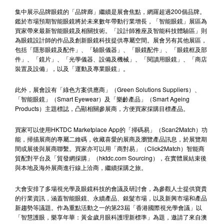
集中展示品牌眼鏡的「品牌廊」繼續是展會焦點，網羅超過200個品牌。
鑑於市場預期智能眼鏡將於未來數年帶動行業增長，「智能眼鏡」展區為
買家帶來最新智能眼鏡及相關技術。「設計師雅座及智能科技體驗區」則
為眼鏡設計師的作品及創新眼鏡科技提供專屬空間。展會另有其他展區，
包括「隱形眼鏡及配件」、「驗眼儀器」、「眼鏡配件」、「眼鏡框及部
件」、「鏡片」、「光學儀器、設備及機械」、「閱讀用眼鏡」、「商店
裝置及設備」，以及「運動及專業眼鏡」。
此外，展會設有「綠色方案供應商」（Green Solutions Suppliers）、
「智能眼鏡」（Smart Eyewear）及「樂齡產品」（Smart Ageing
Products）主題標誌，凸顯相關參展商，方便買家採購目標產品。
買家可以使用HKTDC Marketplace App的「掃碼易」（Scan2Match）功
能，掃描展商的專屬二維碼，收藏喜愛的展商及瀏覽產品訊息，於展覽期
間或展後與展商聯繫。買家亦可以用「商對易」（Click2Match）智能商
貿配對平台及「貿發網採購」（hktdc.com Sourcing），在實體展結束後
與本地及海外展商進行線上洽商，繼續採購之旅。
大會安排了多場視光學及眼鏡科技的會議及研討會，為參觀人士提供寶貴
的行業資訊，涵蓋智能眼鏡、永續產品、銀髮市場，以及新興市場和產品
新趨勢等議題。作為重點活動之一的第23屆「香港國際視光學會議」以
「智慧護眼，樂享年華：黃金歲月眼科護理新標準」為題，邀請了來自澳