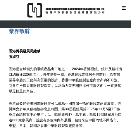
業界致辭
香港貿易發展局總裁
張淑芬
香港是全球領先的眼鏡產品出口地之一，2024年香港眼鏡、鏡片及鏡框出
口總值達220億港元，按年增長一成。香港眼鏡業穩居全球前列，除有賴
業界卓越的工藝與高質量的設計，香港中華眼鏡製造廠商會亦功不可沒。
商會在推廣香港眼鏡製造業，以及助力業界開拓海外市場方面，一直擔當
舉足輕重的角色。
香港貿發局香港國際眼鏡展可以成為亞洲首屈一指的眼鏡業商貿展覽，也
與商會多年來積極協辦息息相關。第33屆眼鏡展於2025年11月5至7日假
香港會議展覽中心舉行，以「睛彩新視野」為主題，匯聚19個國家及地區
逾660家參展商，並設有多個海內外展團，包括來自中國內地不同省市、
東盟、日本、韓國及香港中華眼鏡製造廠商會等。