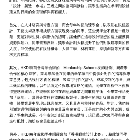
「設計—製造—市場」三者之間的協同與接軌，讓學生能夠在求學階段就
建立對行業的全面理解與實戰能力。
首先，在人才培育與肯定方面，商會每年均捐助獎學金，以表彰在眼鏡設
計、工藝技術及學術成績方面表現突出的同學。這些獎學金不僅是一種鼓
勵，更是對學生努力與潛力的認可，讓他們在追尋設計理想的路上能獲得
資源與動力。同學普遍反映，獎學金計劃大幅提升了他們對眼鏡專業的投
入度，並促使他們在設計概念、人體工學、材料運用、持續創新等方面追
求更高標準。
其次，HKDI與商會每年合辦的「Mentorship Scheme友師計劃」屬產學
合作的核心 環節。業界導師會在同學的畢業項目中提供針對性的指導與專
業意見，包括設計方 向的梳理、製造可行性的評估、成本控制的考量、與
工藝流程的理解，以至品牌定位與市場策略的建議。同學在過程中不僅獲
得靈感與建議，亦能學習如何在創意與商業之間取得平衡，令畢業作品更
加「落地」。參與企業往往協助樣板製作，讓學生的設計從圖紙走向實
物，於畢業展中呈現出既具創意、又具量產可能性的作品。對此，我們特
別謝謝過往踴躍參與的各位會董及商會會員，正是你們的心力與資源，成
就了學生的成長。今年友師計劃正值籌備階段，現已選出六位同學與商會
進行配對，期盼各會員繼續支持！
另外，HKDI每年鼓勵學生踴躍參加「香港眼鏡設計比賽」，藉此讓同學
接觸真實評審機制與業界標準。入選初賽者需製作樣板參與決賽評審，商