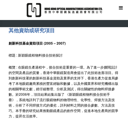
其他資助或研究項目
創新科技基金資助項目 (2005 – 2007)
標題 : 新穎眼鏡框物料接合技術探討
概覽 : 在眼鏡生產過程中，接合技術是重要的一環。為了進一步擴闊設計
的空間及產品的質量，香港中華眼鏡製造商會提出了此技術改善項目。得
到創新科技署的創新科技基金資助及業界的支持下，香港生產力促進局參
考了本地眼鏡廠商累積的豐富經驗和數據，以及外國業界和研究機構出版
的相關學術文獻，經仔細整理、分析及測試，得出關鍵性的物料焊接參
數。於2006年，項目結果結集出版了 《新穎眼鏡框物料接合技術手
冊》，系統地詳列了流行眼鏡物料的物理特性、化學性、焊接方法及技
術，分析了不同焊接方式的優劣，詳列材料之間的接合參數、方法及技
巧。本手冊的研究結果推動眼鏡產品的創作空間，促進本地生產商的競爭
力，提昇生活效率。