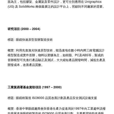
面為主，包括膠架、金屬架及零件設計，更可分別應用在 Unigraphics
(UG) 及 SolidWorks 兩個最廣泛的設計平台上，照顧到不同廠家的需要。
研究項目 (2000 – 2004)
標題 : 眼鏡快速原型首辦製造技術
概覽 : 利用先進激光快速原型技術，能迅速地在數小時內將三維電腦設計
模型製造成實件首辦，物料以塑膠為主，如樹脂、PC及ABS等，製成的
首辦模型可先進行產品驗正及測試，大大縮短產品開發時間，減低生產及
開發成本，改善產品質數。
工業貿易署基金資助項目 (1997 – 2000)
標題 : 眼鏡框製造 ISO9000 品質改善計劃及產品安全測試設備支援
概覽 : 香港中華眼鏡廠商會與香港生產力促進局於1997年向工業處申請撥
款發展本地眼鏡框製造的 ISO9000 品質改善計劃，主要希望協助本港眼