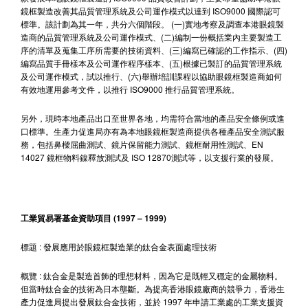
鏡框製造改善其品質管理系統及公司運作模式以達到 ISO9000 國際認可
標準。該計劃為其一年，共分六個階段。 (一)實地考察及調查本港眼鏡製
造商的品質管理系統及公司運作模式、(二)編制一份概括業內主要製造工
序的清單及蒐集工序所需要的技術資料、(三)編寫已確認的工作指示、(四)
編寫品質手冊樣本及公司運作程序樣本、(五)根據已製訂的品質管理系統
及公司運作模式，試以推行、(六)舉辦培訓課程以協助眼鏡框製造商如何
有效地運用參考文件，以推行 ISO9000 推行品質管理系統。
另外，現時本地產品出口至世界各地，均需符合當地的產品安全條例或進
口標準。生產力促進局亦有為本地眼鏡框製造商提供各種產品安全測試服
務，包括鼻樑屈曲測試、鏡片保留能力測試、鏡框耐用性測試、EN
14027 鏡框物料鎳釋放測試及 ISO 12870測試等，以支援行業的發展。
工業貿易署基金資助項目 (1997 – 1999)
標題 : 發展應用於眼鏡框製造業的鈦合金表面處理技術
概覽 : 鈦合金是製造首飾的理想材料，因為它是既輕又穩定的金屬物料。
但當時鈦合金的技術為日本壟斷。為提高香港眼鏡廠商的競爭力，香港生
產力促進局提出發展鈦合金技術，並於 1997 年申請工業處的工業支援資