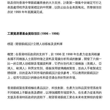
助及得到香港中華眼鏡廠商會的大力支持。計劃第一期集中於確定可行之
表面處理程序及發展穩定的中間層，以防止鈦合金表面氧化。而整個項目
亦於 1999 年年底圓滿完成。
工業貿易署基金資助項目 (1996 – 1998)
標題 : 開發眼鏡設計立體人頭樣板及資料庫
概覽 : 在香港特區政府的支持下，於 1996 至 1998 年生產力促進局根據
各國不同種族人士面部特徵之資料及電腦分析而成的數據，開發了六個一
比一的立體人頭樣辦及電腦資料庫，它們分別代表三個種族（美國人、亞
洲人、歐洲人）和男女性別。樣板採用玻璃纖維製造，並由人手複製成立
體樣辦，目的是為不同市場的眼鏡設計提供參考，可以應用於眼鏡設計
上，從而引證設計的吻合性和是否適合所針對的市場。
香港眼鏡製造業積極在產品設計、科技創新、生產方法和品質管理系統等
不同範疇上不斷改善及鑽研，以增強國際市場競爭力。在生產力促進局的
支援及香港特區政府的資助下，期望香港眼鏡工業在未來有更輝煌的發展!