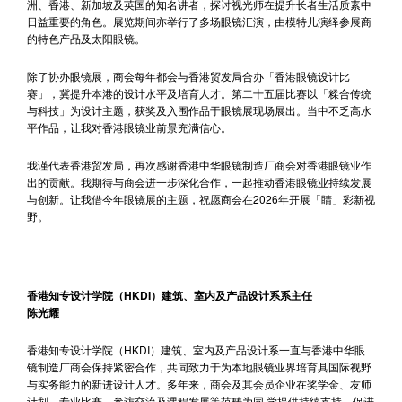
洲、香港、新加坡及英国的知名讲者，探讨视光师在提升长者生活质素中
日益重要的角色。展览期间亦举行了多场眼镜汇演，由模特儿演绎参展商
的特色产品及太阳眼镜。
除了协办眼镜展，商会每年都会与香港贸发局合办「香港眼镜设计比
赛」，冀提升本港的设计水平及培育人才。第二十五届比赛以「糅合传统
与科技」为设计主题，获奖及入围作品于眼镜展现场展出。当中不乏高水
平作品，让我对香港眼镜业前景充满信心。
我谨代表香港贸发局，再次感谢香港中华眼镜制造厂商会对香港眼镜业作
出的贡献。我期待与商会进一步深化合作，一起推动香港眼镜业持续发展
与创新。让我借今年眼镜展的主题，祝愿商会在2026年开展「睛」彩新视
野。
香港知专设计学院（HKDI）建筑、室内及产品设计系系主任
陈光耀
香港知专设计学院（HKDI）建筑、室内及产品设计系一直与香港中华眼
镜制造厂商会保持紧密合作，共同致力于为本地眼镜业界培育具国际视野
与实务能力的新进设计人才。多年来，商会及其会员企业在奖学金、友师
计划、专业比赛、参访交流及课程发展等范畴为同 学提供持续支持，促进