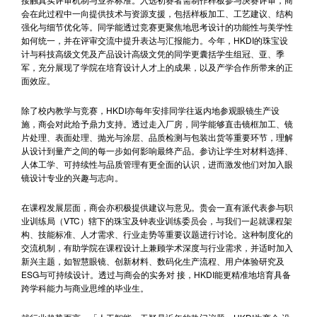
会在此过程中一向提供技术与资源支援，包括样板加工、工艺建议、结构
强化与细节优化等。同学能透过竞赛更聚焦地思考设计的功能性与美学性
如何统一，并在评审交流中提升表达与汇报能力。今年，HKDI的珠宝设
计与科技高级文凭及产品设计高级文凭的同学更囊括学生组冠、亚、季
军，充分展现了学院在培育设计人才上的成果，以及产学合作所带来的正
面效应。
除了校内教学与竞赛，HKDI亦每年安排同学往返内地参观眼镜生产设
施，商会对此给予鼎力支持。透过走入厂房，同学能够直击镜框加工、镜
片处理、表面处理、抛光与涂层、品质检测与包装出货等重要环节，理解
从设计到量产之间的每一步如何影响最终产品。参访让学生对材料选择、
人体工学、可持续性与品质管理有更全面的认识，进而激发他们对加入眼
镜设计专业的兴趣与志向。
在课程发展层面，商会亦积极提供建议与意见。贵会一直有派代表参与职
业训练局（VTC）辖下的珠宝及钟表业训练委员会，与我们一起就课程架
构、技能标准、人才需求、行业走势等重要议题进行讨论。这种制度化的
交流机制，有助学院在课程设计上兼顾学术深度与行业需求，并适时加入
新兴主题，如智慧眼镜、创新材料、数码化生产流程、用户体验研究及
ESG与可持续设计。透过与商会的实务对 接，HKDI能更精准地培育具备
跨学科能力与商业思维的毕业生。