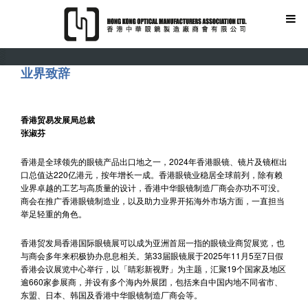
业界致辞
香港贸易发展局总裁
张淑芬
香港是全球领先的眼镜产品出口地之一，2024年香港眼镜、镜片及镜框出
口总值达220亿港元，按年增长一成。香港眼镜业稳居全球前列，除有赖
业界卓越的工艺与高质量的设计，香港中华眼镜制造厂商会亦功不可没。
商会在推广香港眼镜制造业，以及助力业界开拓海外市场方面，一直担当
举足轻重的角色。
香港贸发局香港国际眼镜展可以成为亚洲首屈一指的眼镜业商贸展览，也
与商会多年来积极协办息息相关。第33届眼镜展于2025年11月5至7日假
香港会议展览中心举行，以「睛彩新视野」为主题，汇聚19个国家及地区
逾660家参展商，并设有多个海内外展团，包括来自中国内地不同省市、
东盟、日本、韩国及香港中华眼镜制造厂商会等。