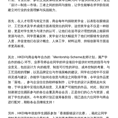
「设计—制造—市场」三者之间的协同与接轨，让学生能够在求学阶段就
建立对行业的全面理解与实战能力。
首先，在人才培育与肯定方面，商会每年均捐助奖学金，以表彰在眼镜设
计、工艺技术及学术成绩方面表现突出的同学。这些奖学金不仅是一种鼓
励，更是对学生努力与潜力的认可，让他们在追寻设计理想的路上能获得
资源与动力。同学普遍反映，奖学金计划大幅提升了他们对眼镜专业的投
入度，并促使他们在设计概念、人体工学、材料运用、持续创新等方面追
求更高标准。
其次，HKDI与商会每年合办的「Mentorship Scheme友师计划」属产学
合作的核心 环节。业界导师会在同学的毕业项目中提供针对性的指导与专
业意见，包括设计方 向的梳理、制造可行性的评估、成本控制的考量、与
工艺流程的理解，以至品牌定位与市场策略的建议。同学在过程中不仅获
得灵感与建议，亦能学习如何在创意与商业之间取得平衡，令毕业作品更
加「落地」。参与企业往往协助样板制作，让学生的设计从图纸走向实
物，于毕业展中呈现出既具创意、又具量产可能性的作品。对此，我们特
别谢谢过往踊跃参与的各位会董及商会会员，正是你们的心力与资源，成
就了学生的成长。今年友师计划正值筹备阶段，现已选出六位同学与商会
进行配对，期盼各会员继续支持！
另外，HKDI每年鼓励学生踊跃参加「香港眼镜设计比赛」，藉此让同学
接触真实评审机制与业界标准。入选初赛者需制作样板参与决赛评审，商