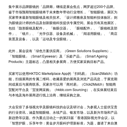
集中展示品牌眼镜的「品牌廊」继续是展会焦点，网罗超过200个品牌。
鉴于市场预期智能眼镜将于未来数年带动行业增长，「智能眼镜」展区为
买家带来最新智能眼镜及相关技术。「设计师雅座及智能科技体验区」则
为眼镜设计师的作品及创新眼镜科技提供专属空间。展会另有其他展区，
包括「隐形眼镜及配件」、「验眼仪器」、「眼镜配件」、「眼镜框及部
件」、「镜片」、「光学仪器、设备及机械」、「阅读用眼镜」、「商店
装置及设备」，以及「运动及专业眼镜」。
此外，展会设有「绿色方案供应商」（Green Solutions Suppliers）、
「智能眼镜」（Smart Eyewear）及「乐龄产品」（Smart Ageing
Products）主题标志，凸显相关参展商，方便买家采购目标产品。
买家可以使用HKTDC Marketplace App的「扫码易」（Scan2Match）功
能，扫描展商的专属二维码，收藏喜爱的展商及浏览产品讯息，于展览期
间或展后与展商联系。买家亦可以用「商对易」（Click2Match）智能商
贸配对平台及「贸发网采购」（hktdc.com Sourcing），在实体展结束后
与本地及海外展商进行线上洽商，继续采购之旅。
大会安排了多场视光学及眼镜科技的会议及研讨会，为参观人士提供宝贵
的行业资讯，涵盖智能眼镜、永续产品、银发市场，以及新兴市场和产品
新趋势等议题。作为重点活动之一的第23届「香港国际视光学会议」以
「智慧护眼，乐享年华：黄金岁月眼科护理新标准」为题，邀请了来自澳